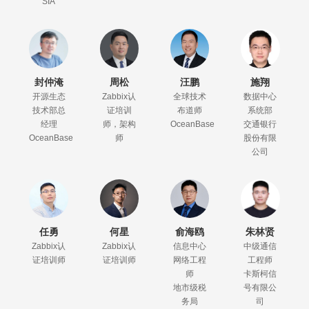
SIA
封仲淹
周松
汪鹏
施翔
开源生态
Zabbix认
全球技术
数据中心
技术部总
证培训
布道师
系统部
经理
师，架构
OceanBase
交通银行
OceanBase
师
股份有限
公司
任勇
何星
俞海鸥
朱林贤
Zabbix认
Zabbix认
信息中心
中级通信
证培训师
证培训师
网络工程
工程师
师
卡斯柯信
地市级税
号有限公
务局
司