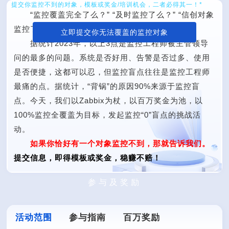
提交你监控不到的对象，模板或奖金/培训机会，二者必得其一！*
“监控覆盖完全了么？” “及时监控了么？” “信创对象
监控了么？”
立即提交你无法覆盖的监控对象
据统计2023年，以上3点是监控工程师被主管领导
问的最多的问题。系统是否好用、告警是否过多、使用
是否便捷，这都可以忍，但监控盲点往往是监控工程师
最痛的点。据统计，“背锅”的原因90%来源于监控盲
点。今天，我们以Zabbix为杖，以百万奖金为池，以
100%监控全覆盖为目标，发起监控“0”盲点的挑战活
动。
如果你恰好有一个对象监控不到，那就告诉我们。
提交信息，即得模板或奖金，稳赚不赔！
参与及奖励
活动范围
参与指南
百万奖励