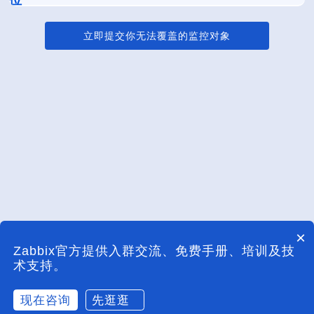
位
动，共同探讨并解决监控盲点问题，推动监控技术的发
等在内的服务平台，由上海市软件协会秘书长担任工委
展和创新。同时就与此项活动相关的开源政策等法律法
立即提交你无法覆盖的监控对象
会干事长，积极推进上海信创公共服务平台的运作，推
规问题提供咨询和支持，确保此项活动的合法合规。
进信创产品集中适配服务，逐步实现自主可控的技术路
线。开源技术作为自主可控实现路径之一，具有非常重
要的地位。作为此次活动的指导单位之一，上海软协信
创工委会将组织、协调当地技术企业、高效科研机构等
创新资源，为解决监控盲点提供创新思路和技术支持。
同时会协助主办方制定基础架构监控的相关标准和规
范，推动行业规范化和标准化进程，提高监控技术的质
量和可靠性。
×
Zabbix官方提供入群交流、免费手册、培训及技
术支持。
现在咨询
先逛逛