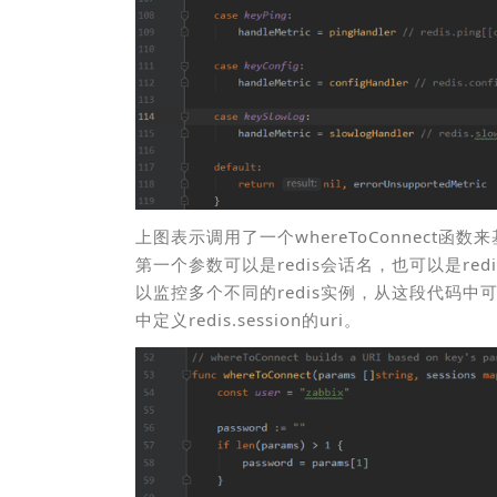
上图表示调用了一个whereToConnect函数
第一个参数可以是redis会话名，也可以是red
以监控多个不同的redis实例，从这段代码中可
中定义redis.session的uri。