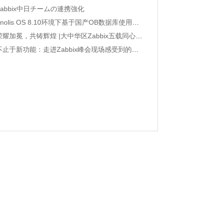
Zabbix中日チームの連携強化
Anolis OS 8.10环境下基于国产OB数据库使用阿里镜像源yum安装Zabbix 8.0
荣耀加冕，共铸辉煌 |大中华区Zabbix五载同心伙伴奖荣誉属于他们！
不止于新功能：走进Zabbix峰会现场感受到的社区脉搏和未来方向