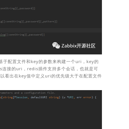
来基于配置文件和key的参数来构建一个uri，key的
is连接的uri，redis插件支持多个会话，也就是可
以看出在key值中定义uri的优先级大于在配置文件