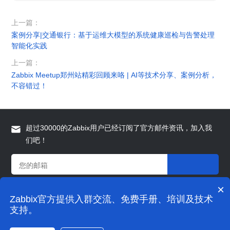
上一篇：
案例分享|交通银行：基于运维大模型的系统健康巡检与告警处理
智能化实践
上一篇：
Zabbix Meetup郑州站精彩回顾来咯 | AI等技术分享、案例分析，
不容错过！
超过30000的Zabbix用户已经订阅了官方邮件资讯，加入我
们吧！
×
Zabbix官方提供入群交流、免费手册、培训及技术
© 2009-2021 grandage.cn 版权所有
支持。
上海宏时数据系统有限公司.
沪ICP备16054026号-1
隐私政策