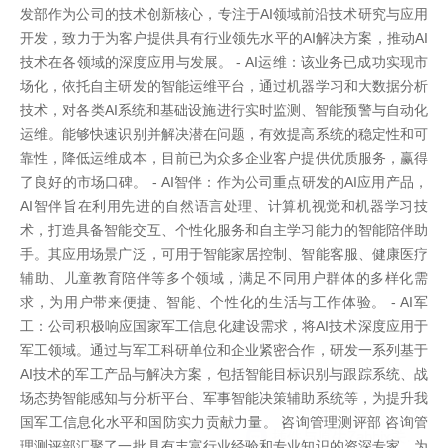
发部作为公司的技术创新核心，专注于AI领域前沿技术研究与应用
开发，致力于为客户提供具有行业领先水平的AI解决方案，推动AI
技术在各领域的深度应用与发展。 - AI运维：该业务已成功实现市
场化，依托自主研发的智能运维平台，通过机器学习和大数据分析
技术，对各类AI系统和基础设施进行实时监测、智能预警与自动化
运维。能够快速识别并解决潜在问题，有效提高系统的稳定性和可
靠性，降低运维成本，目前已为众多企业客户提供优质服务，赢得
了良好的市场口碑。 - AI智伴：作为公司重点研发的AI应用产品，
AI智伴旨在利用先进的自然语言处理、计算机视觉和机器学习技
术，打造具备智能交互、个性化服务和自主学习能力的智能陪伴助
手。其应用场景广泛，可用于智能家居控制、智能客服、健康医疗
辅助、儿童教育陪伴等多个领域，满足不同用户群体的多样化需
求，为用户带来便捷、智能、个性化的生活与工作体验。 - AI军
工：公司积极响应国家军工信息化建设需求，将AI技术深度应用于
军工领域。通过与军工科研单位和企业紧密合作，研发一系列基于
AI技术的军工产品与解决方案，包括智能目标识别与跟踪系统、战
场态势智能感知与分析平台、军事智能决策辅助系统等，为提升我
国军工信息化水平和国防实力贡献力量。 咨询管理测评部 咨询管
理测评部汇聚了一批具有丰富行业经验和专业知识的资深专家，为