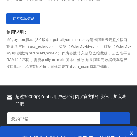
监控指标信息
使用说明：
通过python脚本（3.6版本）get_aliyun_monitor.py请求阿里云云监控接口，
将命名空间（acs_polardb），类型（PolarDB-Mysql），维度（PolarDB-
Mysql参数为instanceId,nodeId）作为参数传入获取监控数据，云监控平台
RAM账户不同，需要在aliyun_main脚本中修改,如果阿里云数据缓存路径，
接口地址，区域有所不同，同样需要在aliyun_main脚本中修改。
超过30000的Zabbix用户已经订阅了官方邮件资讯，加入我
们吧！
×