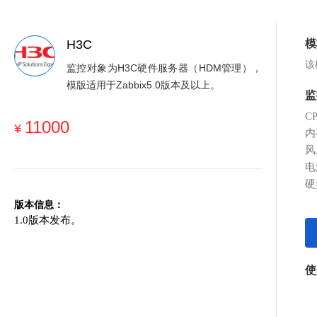
H3C
模
该
监控对象为H3C硬件服务器（HDM管理），
模版适用于Zabbix5.0版本及以上。
监
C
11000
¥
内
风
电
硬
版本信息：
1.0版本发布。
使