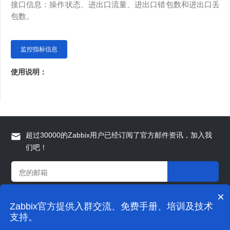
接口信息：操作状态、进出口流量、进出口错包数和进出口丢
包数。
监控指标信息
使用说明：
超过30000的Zabbix用户已经订阅了官方邮件资讯，加入我
们吧！
×
Zabbix官方提供入群交流、免费手册、培训及技术
© 2009-2021 grandage.cn 版权所有
支持。
上海宏时数据系统有限公司.
沪ICP备16054026号-1
隐私政策