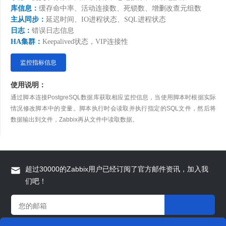
库信息
：
缓存命中率、活动连接数、死锁数、增删改查元组数
主从同步
：
延迟时间、IO进程状态、SQL进程状态
日志
：
错误日志信息
HA集群
：
Keepalived状态，VIP连接性
监控指标信息
使用说明：
通过脚本连接PostgreSQL数据库获取相应监控信息，当使用脚本时根据实际
情况修改脚本中的变量。脚本执行时会读取并执行指定的SQL文件，然后将
数据输出到文件，Zabbix再从文件中读取数据。
超过30000的Zabbix用户已经订阅了官方邮件资讯，加入我
们吧！