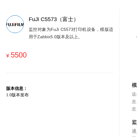
FuJi C5573（富士）
监控对象为FuJi C5573打印机设备，模版适
用于Zabbix5.0版本及以上。
5500
¥
模
版本信息：
该
1.0版本发布
息
息
监
通