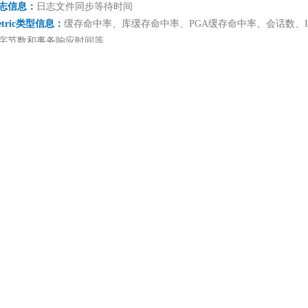
志信息
：
日志文件同步等待时间
etric类型信息
：
缓存命中率、库缓存命中率、PGA缓存命中率、会话数、I
字节数和事务响应时间等
数信息
：
认证文件目录、恢复文件目录和进程总数等
空间信息
：
最大空间使用率、已分配空间使用率等
监控指标信息
用说明：
过连接Oracle数据库执行SQL获取监控数据，每个SQL都单独保存在
QL文件中，如果需要新增监控项，则单独创建SQL文件。该模板和脚本
racle多实例多cdb和pdb。