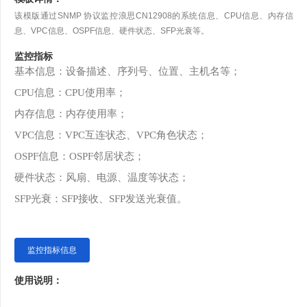
该模版通过SNMP 协议监控浪思CN12908的系统信息、CPU信息、内存信
息、VPC信息、OSPF信息、硬件状态、SFP光衰等。
监控指标
基本信息：设备描述、序列号、位置、主机名等；
C
PU
信息：
C
PU
使用率；
内存信息：内存使用率；
V
PC
信息：
V
PC
互连状态、
V
PC
角色状态；
O
SPF
信息：
O
SPF
邻居状态；
硬件状态：风扇、电源、温度等状态；
S
FP
光衰：
S
FP
接收、
S
FP
发送光衰值。
监控指标信息
使用说明：