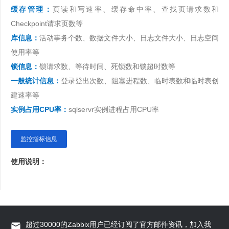
缓存管理：
页读和写速率、缓存命中率、查找页请求数和
Checkpoint请求页数等
库信息：
活动事务个数、数据文件大小、日志文件大小、日志空间
使用率等
锁信息：
锁请求数、等待时间、死锁数和锁超时数等
一般统计信息：
登录登出次数、阻塞进程数、临时表数和临时表创
建速率等
实例占用CPU率：
sqlservr实例进程占用CPU率
监控指标信息
使用说明：
超过30000的Zabbix用户已经订阅了官方邮件资讯，加入我