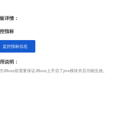
板详情：
控指标
监控指标信息
用说明：
控JBoss前需要保证JBoss上开启了jmx模块并且功能生效。