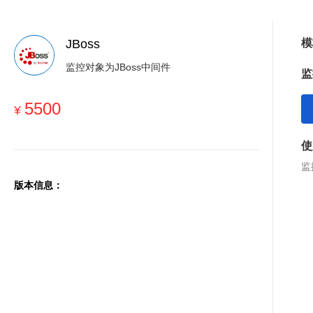
JBoss
模
监控对象为JBoss中间件
监
5500
¥
使
监
版本信息：